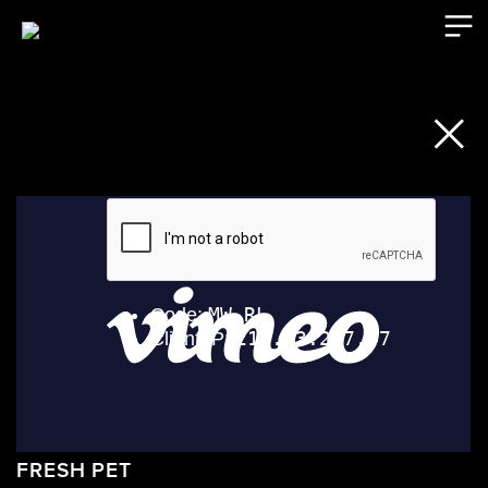
︎
︎
FRESH PET